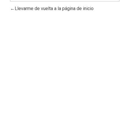
Llevarme de vuelta a la página de inicio
Mantente informad@
Viaja con n